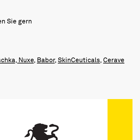
n Sie gern
schka, Nuxe
,
Babor
,
SkinCeuticals
,
Cerave