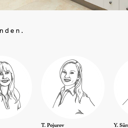
änden.
T. Pojurov
Y. Sür