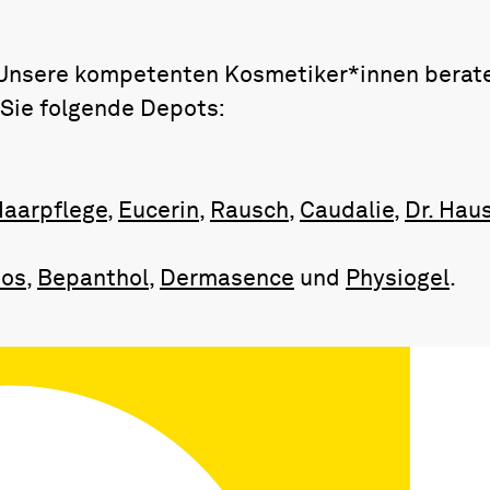
 Unsere kompetenten Kosmetiker*innen berate
 Sie folgende Depots:
Haarpflege
,
Eucerin
,
Rausch
,
Caudalie
,
Dr. Hau
os
,
Bepanthol
,
Dermasence
und
Physiogel
.